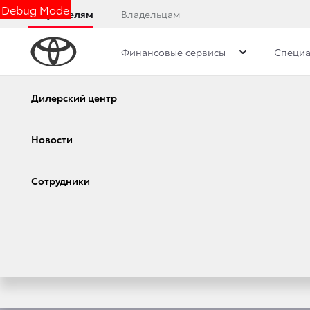
Debug Mode
Покупателям
Владельцам
Финансовые сервисы
Специа
Обзор
Комплектации
Описание модели
Калькулятор
Дилерский центр
Консультация по кредиту
Новости
Онлайн-одобрение
Сотрудники
Обзор раздела