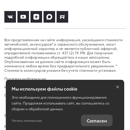
Вся представленная на сайте информация, касающаяся стоимости
автомобилей, аксессуаров* и сервисного обслуживания, носит
информационный характер и не является публичной офертой,
определяемой положениями ст. 437 (2) ГК РФ. Для получения
подробной информации обращайтесь в наши автосалоны.
Опубликованная на данном сайте информация может быть
изменена в любое время без предварительного уведомления. *
Стоимость аксессуаров указана без учета стоимости установки.
Правовая информация
×
Изменить настройку cookies
Мы используем файлы cookie
Сбросить cookie
Это необходимо для полноценного функционирования
сайта. Продолжая использовать сайт, вы соглашаетесь со
сбором и обработкой данных.
©
2026
ООО «Агат-Инсара»
Согласен
Читать полностью
Работает на технологиях
TradeDealer