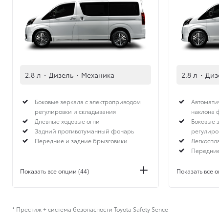
2.8 л
·
Дизель
·
Механика
2.8 л
·
Диз
Боковые зеркала с электроприводом
Автомати
регулировки и складывания
наклона 
Дневные ходовые огни
Боковые 
Задний противотуманный фонарь
регулиро
Передние и задние брызговики
Легкоспл
Передние
Показать все опции (44)
Показать все о
* Престиж + система безопасности Toyota Safety Sence