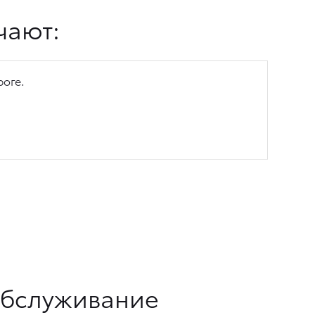
чают:
оге.
обслуживание