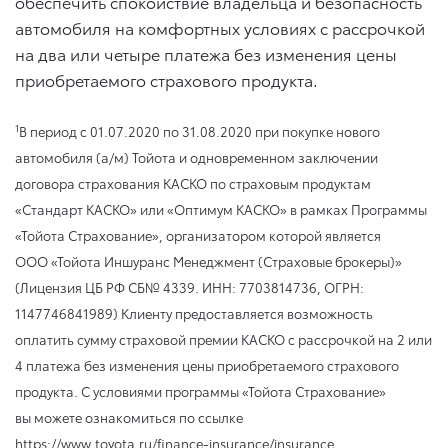
обеспечить спокойствие владельца и безопасность
автомобиля на комфортных условиях с рассрочкой
на два или четыре платежа без изменения цены
приобретаемого страхового продукта.
1
В период
с 01.07.2020
по 31.08.2020
при покупке нового
автомобиля (а/м) Тойота и одновременном заключении
договора страхования КАСКО по страховым продуктам
«Стандарт КАСКО» или «Оптимум КАСКО» в рамках Программы
«Тойота Страхование», организатором которой является
ООО «Тойота Иншуранс Менеджмент (Страховые брокеры)»
(Лицензия ЦБ РФ СБ№ 4339. ИНН: 7703814736, ОГРН:
1147746841989) Клиенту предоставляется возможность
оплатить сумму страховой премии КАСКО с рассрочкой на 2 или
4 платежа без изменения цены приобретаемого страхового
продукта. С условиями программы «Тойота Страхование»
вы можете ознакомиться по ссылке
https://www.toyota.ru/finance-insurance/insurance.