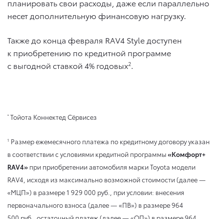
планировать свои расходы, даже если параллельно
несет дополнительную финансовую нагрузку.
Также до конца февраля RAV4 Style доступен
к приобретению по кредитной программе
с выгодной ставкой 4% годовых
2
.
Тойота Коннектед Сёрвисез
*
Размер ежемесячного платежа по кредитному договору указан
1
в соответствии с условиями кредитной программы
«Комфорт+
RAV4»
при приобретении автомобиля марки Toyota модели
RAV4, исходя из максимально возможной стоимости (далее —
«МЦП») в размере 1 929 000 руб., при условии: внесения
первоначального взноса (далее — «ПВ») в размере 964
500 руб., остаточный платеж (далее — «ОП») в размере 964