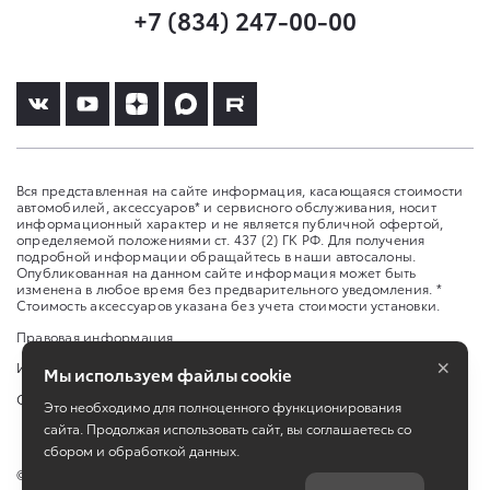
+7 (834) 247-00-00
Вся представленная на сайте информация, касающаяся стоимости
автомобилей, аксессуаров* и сервисного обслуживания, носит
информационный характер и не является публичной офертой,
определяемой положениями ст. 437 (2) ГК РФ. Для получения
подробной информации обращайтесь в наши автосалоны.
Опубликованная на данном сайте информация может быть
изменена в любое время без предварительного уведомления. *
Стоимость аксессуаров указана без учета стоимости установки.
Правовая информация
×
Изменить настройку cookies
Мы используем файлы cookie
Сбросить cookie
Это необходимо для полноценного функционирования
сайта. Продолжая использовать сайт, вы соглашаетесь со
сбором и обработкой данных.
©
2026
ООО «Агат-Инсара»