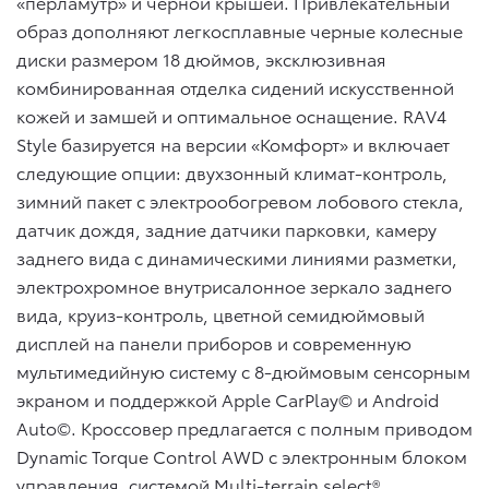
«перламутр» и черной крышей. Привлекательный
образ дополняют легкосплавные черные колесные
диски размером 18 дюймов, эксклюзивная
комбинированная отделка сидений искусственной
кожей и замшей и оптимальное оснащение. RAV4
Style базируется на версии «Комфорт» и включает
следующие опции: двухзонный климат-контроль,
зимний пакет с электрообогревом лобового стекла,
датчик дождя, задние датчики парковки, камеру
заднего вида с динамическими линиями разметки,
электрохромное внутрисалонное зеркало заднего
вида, круиз-контроль, цветной семидюймовый
дисплей на панели приборов и современную
мультимедийную систему с 8-дюймовым сенсорным
экраном и поддержкой Apple CarPlay© и Android
Auto©. Кроссовер предлагается с полным приводом
Dynamic Torque Control AWD с электронным блоком
управления, системой Multi-terrain select®,