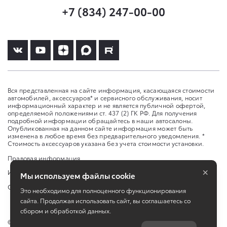
+7 (834) 247-00-00
Вся представленная на сайте информация, касающаяся стоимости
автомобилей, аксессуаров* и сервисного обслуживания, носит
информационный характер и не является публичной офертой,
определяемой положениями ст. 437 (2) ГК РФ. Для получения
подробной информации обращайтесь в наши автосалоны.
Опубликованная на данном сайте информация может быть
изменена в любое время без предварительного уведомления. *
Стоимость аксессуаров указана без учета стоимости установки.
Правовая информация
×
Изменить настройку cookies
Мы используем файлы cookie
Сбросить cookie
Это необходимо для полноценного функционирования
сайта. Продолжая использовать сайт, вы соглашаетесь со
сбором и обработкой данных.
©
2026
ООО «Агат-Инсара»