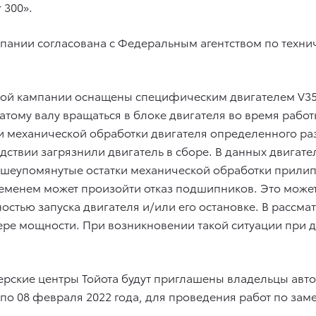
r 300
».
ании согласована с Федеральным агентством по техни
ной кампании оснащены специфическим двигателем V
тому валу вращаться в блоке двигателя во время работы
и механической обработки двигателя определенного ра
едствии загрязнили двигатель в сборе. В данных двигат
вышеупомянутые остатки механической обработки прили
ременем может произойти отказ подшипников. Это может
стью запуска двигателя и/или его остановке. В рассма
тере мощности. При возникновении такой ситуации при
ерские центры Тойота будут приглашены владельцы ав
по 08 февраля 2022 года, для проведения работ по заме