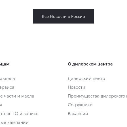
Все Новости в России
ьцам
О дилерском центре
аздела
Дилерский центр
сервиса
Новости
е части и масла
Преимущества дилерского 
я
Сотрудники
нтное ТО и запись
Вакансии
ные кампании