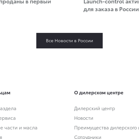
аспроданы в первый
Launch-control акти
для заказа в России
Все Новости в России
ьцам
О дилерском центре
аздела
Дилерский центр
сервиса
Новости
е части и масла
Преимущества дилерского 
я
Сотрудники