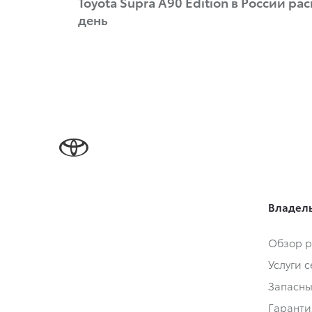
Toyota Supra A90 Edition в России р
день
Владел
Обзор р
Услуги 
Запасны
Гаранти