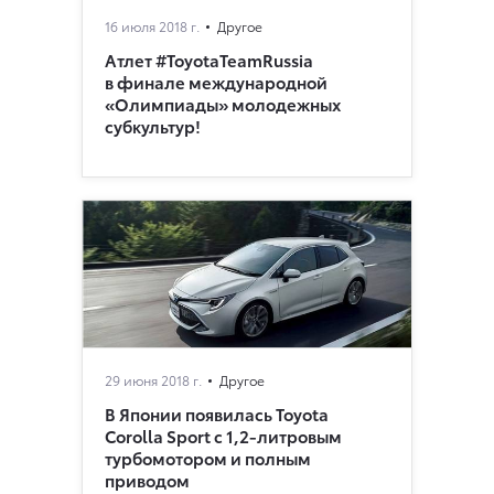
16 июля 2018 г.
Другое
Атлет #ToyotaTeamRussia
в финале международной
«Олимпиады» молодежных
субкультур!
29 июня 2018 г.
Другое
В Японии появилась Toyota
Corolla Sport с 1,2-литровым
турбомотором и полным
приводом