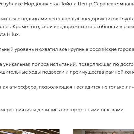
спублике Мордовия стал Тойота Центр Саранск компани
миться с подвигами легендарных внедорожников Toyota
rtuner. Кроме того, свои внедорожные способности в рам
a Hilux.
ый уровень и охватил все крупные российские города, 
ла уникальная полоса испытаний, позволяющая по дост
нушительные ходы подвески и преимущества рамной кон
нная атмосфера, позволяющая насладится не только лич
т мероприятия и делились восторженными отзывами.