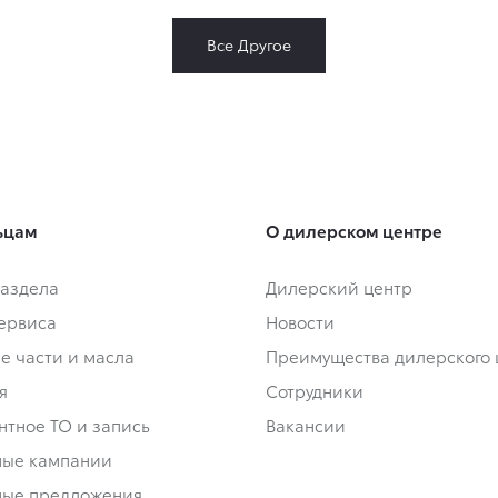
Все Другое
ьцам
О дилерском центре
аздела
Дилерский центр
сервиса
Новости
е части и масла
Преимущества дилерского 
я
Сотрудники
нтное ТО и запись
Вакансии
ные кампании
ные предложения