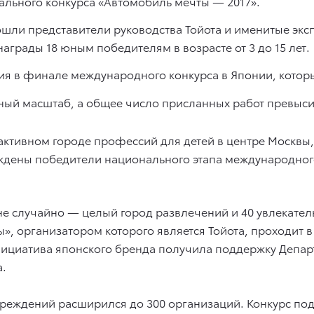
ального конкурса «Автомобиль мечты — 2017».
вошли представители руководства Тойота и именитые экс
аграды 18 юным победителям в возрасте от 3 до 15 лет.
я в финале международного конкурса в Японии, который
ьный масштаб, а общее число присланных работ превыси
активном городе профессий для детей в центре Москвы,
аждены победители национального этапа международного
е случайно — целый город развлечений и 40 увлекате
», организатором которого является Тойота, проходит в 
 инициатива японского бренда получила поддержку Депа
а.
чреждений расширился до 300 организаций. Конкурс под