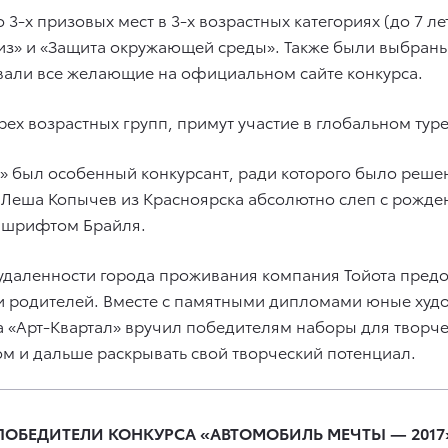
-х призовых мест в 3-х возрастных категориях (до 7 лет
з» и «Защита окружающей среды». Также были выбраны
овали все желающие на официальном сайте конкурса.
трех возрастных групп, примут участие в глобальном туре
» был особенный конкурсант, ради которого было реше
 Леша Копычев из Красноярска абсолютно слеп с рожден
 шрифтом Брайля.
удаленности города проживания компания Тойота предо
 родителей. Вместе с памятными дипломами юные худо
са «Арт-Квартал» вручил победителям наборы для твор
ом и дальше раскрывать свой творческий потенциал.
ПОБЕДИТЕЛИ КОНКУРСА «АВТОМОБИЛЬ МЕЧТЫ — 2017