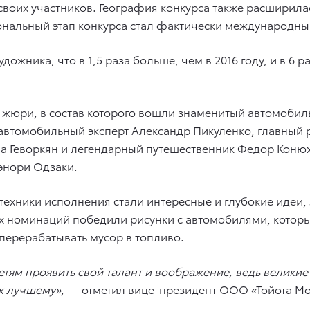
воих участников. География конкурса также расширилас
ональный этап конкурса стал фактически международны
ожника, что в 1,5 раза больше, чем в 2016 году, и в 6 р
 жюри, в состав которого вошли знаменитый автомоби
втомобильный эксперт Александр Пикуленко, главный р
на Геворкян и легендарный путешественник Федор Кон
энори Одзаки.
ехники исполнения стали интересные и глубокие идеи
ых номинаций победили рисунки с автомобилями, котор
перерабатывать мусор в топливо.
тям проявить свой талант и воображение, ведь великие 
 к лучшему»
, — отметил вице-президент ООО «Тойота Мо