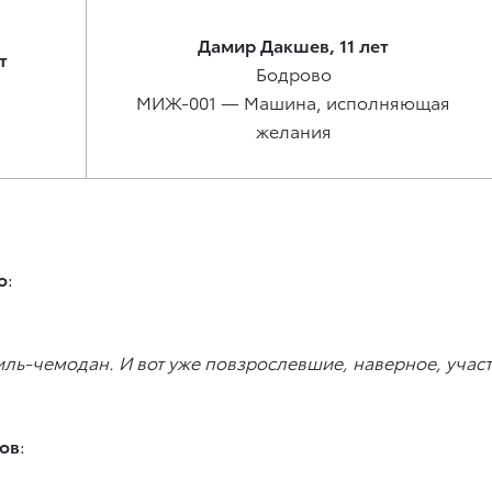
Дамир Дакшев, 11 лет
т
Бодрово
МИЖ-001 — Машина, исполняющая
желания
о
:
ль-чемодан. И вот уже повзрослевшие, наверное, участ
ов
: