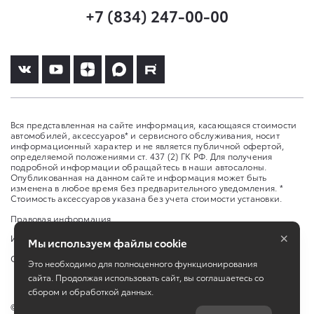
+7 (834) 247-00-00
Вся представленная на сайте информация, касающаяся стоимости
автомобилей, аксессуаров* и сервисного обслуживания, носит
информационный характер и не является публичной офертой,
определяемой положениями ст. 437 (2) ГК РФ. Для получения
подробной информации обращайтесь в наши автосалоны.
Опубликованная на данном сайте информация может быть
изменена в любое время без предварительного уведомления. *
Стоимость аксессуаров указана без учета стоимости установки.
Правовая информация
×
Изменить настройку cookies
Мы используем файлы cookie
Сбросить cookie
Это необходимо для полноценного функционирования
сайта. Продолжая использовать сайт, вы соглашаетесь со
сбором и обработкой данных.
©
2026
ООО «Агат-Инсара»